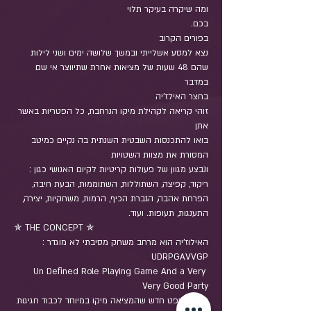
בכם.
נצא למסע אשלייתי ובמשך שלושה ימים ושני לילות 
שהם 48 שעות של מציאות אחרת שתיווצר אי שם 
בחצר האילז'יה
זוהי קריאה לקהילת מיקו הנרחבת, כל הפטריות באשר 
בואו להתכנסות השבטית השנתית בה נקיים כמיטב 
ונבצע מגוון של פעולות קריטיות לקיום האנושי כגון : 
ריקוד, קפיצה, השתוללות, השתוממות, הבעת חיבה, 
הפרחת אהבה, הגברת הכיף, הרמות, משחקיות, יצירה, 
התענגות, תעופות. ועוד.
✯ THE CONCEPT ✯
האילוז'יה הוא מרחב משחק מסיבתי לא מוגדר : 
Un Defined Role Playing Game And a Very 
זהו קונספט חדש שהמציאה מיקו במיוחד לכבוד חגיגות 