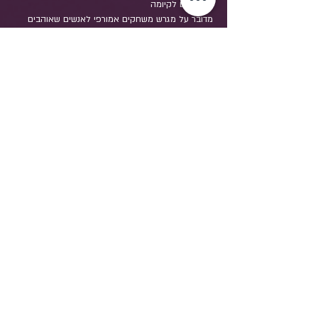
מדובר על מגרש משחקים אמורפי לאנשים שאוהבים 
איך שיהיה זה מה שנעשה.
את המשחק הלא מוגדר שלנו יובילו שחקנים שהם 
דווקא כן מוגדרים, שיעזרו לנו לצלול אל תוך מימד אחרי 
מלא באשליות ושטויות.
שיתוף