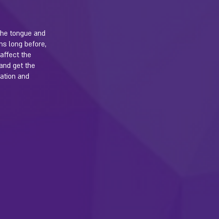
the tongue and
ns long before,
 affect the
 and get the
ration and