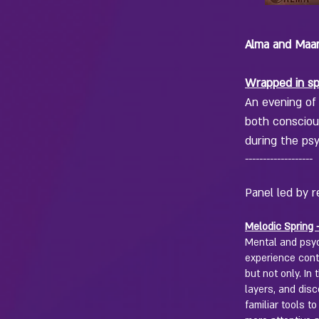
Alma and Maan
Wrapped in s
An evening of
both consciou
during the psy
-------------------
Panel led by 
Melodic Spring 
Mental and psyc
experience cont
but not only. In
layers, and dis
familiar tools 