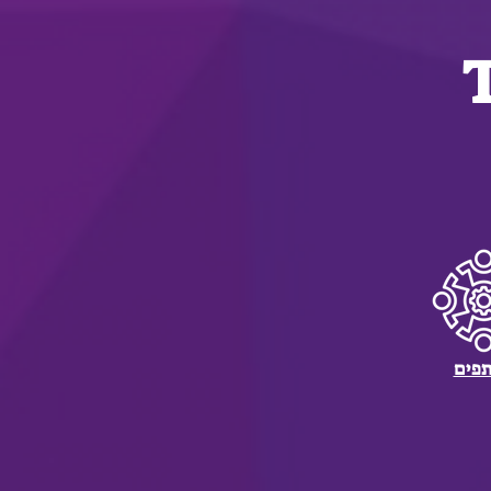
16
פים