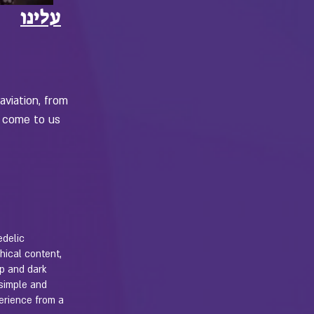
עלינו
aviation, from
n come to us
edelic
hical content,
ep and dark
 simple and
erience from a