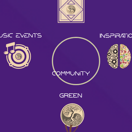
usic events
Inspirati
community
GREEN