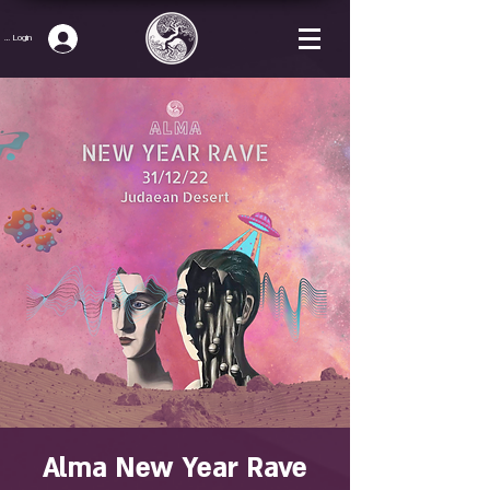
p / Login
Alma New Year Rave