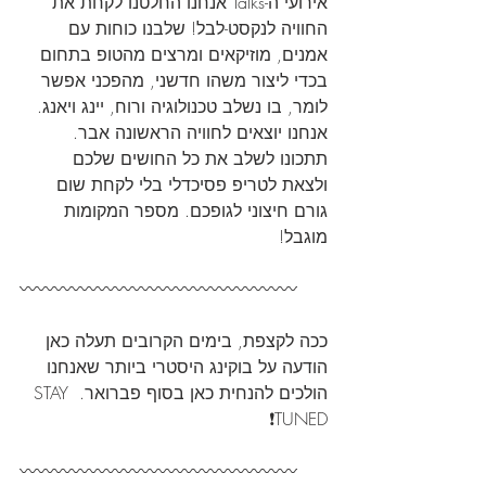
אירועי ה-Talks אנחנו החלטנו לקחת את 
החוויה לנקסט-לבל! שלבנו כוחות עם 
אמנים, מוזיקאים ומרצים מהטופ בתחום 
בכדי ליצור משהו חדשני, מהפכני אפשר 
לומר, בו נשלב טכנולוגיה ורוח, יינג ויאנג. 
אנחנו יוצאים לחוויה הראשונה אבר. 
תתכונו לשלב את כל החושים שלכם 
ולצאת לטריפ פסיכדלי בלי לקחת שום 
גורם חיצוני לגופכם. מספר המקומות 
מוגבל!
〰️〰️〰️〰️〰️〰️〰️〰️〰️〰️〰️〰️〰️〰️〰️〰️
ככה לקצפת, בימים הקרובים תעלה כאן 
הודעה על בוקינג היסטרי ביותר שאנחנו 
הולכים להנחית כאן בסוף פברואר. STAY 
TUNED❗️
〰️〰️〰️〰️〰️〰️〰️〰️〰️〰️〰️〰️〰️〰️〰️〰️