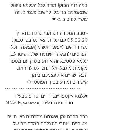
במהירות הבזק! תודה לכל העלמא פיפול 
שמאמינים בנו בלי לחשוב פעמיים. זה 
עושה לנו טוב ב- ❤.
- סבב המכירה הפומבי יפתח בתאריך 
05.02.20 עם עליית האיוונט בפייסבוק. 
נשחרר שם ליינאפ ראשוני (אמאלה!) וכל 
הפרטים לחגיגה השנתית שלנו. שימו לב, 
עלמא פסטיבל זה אירוע בוטיק עם מספר 
מקומות מוגבל. אל תחכו לסולד האוט 
הבא ושריינו את עצמכם בזמן.
קישורים ומידע בסוף הפוסט. ⚙️
〰️〰️〰️〰️〰️〰️〰️〰️〰️〰️〰️〰️〰️〰️〰️〰️
▪️עלמא אקספריינט חווים "טריפ טבעי"!
ALMA Experience | חווים פסיכדליה
כבר הרבה זמן שאנחנו מתכננים כאן חוויה 
מטורפת. אחרי ההצלחה המדהימה של 