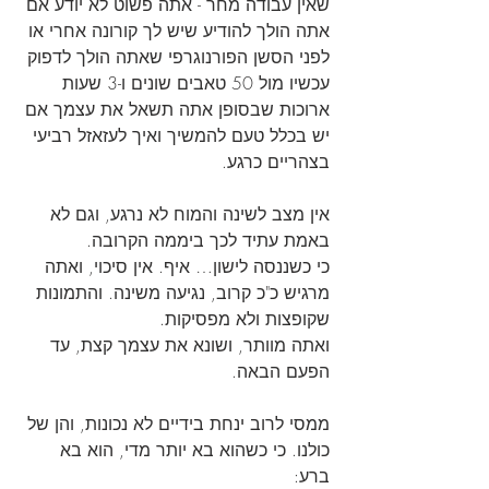
שאין עבודה מחר - אתה פשוט לא יודע אם 
אתה הולך להודיע שיש לך קורונה אחרי או 
לפני הסשן הפורנוגרפי שאתה הולך לדפוק 
עכשיו מול 50 טאבים שונים ו-3 שעות 
ארוכות שבסופן אתה תשאל את עצמך אם 
יש בכלל טעם להמשיך ואיך לעזאזל רביעי 
בצהריים כרגע.
אין מצב לשינה והמוח לא נרגע, וגם לא 
באמת עתיד לכך ביממה הקרובה.
כי כשננסה לישון… איף. אין סיכוי, ואתה 
מרגיש כ"כ קרוב, נגיעה משינה. והתמונות 
שקופצות ולא מפסיקות.
ואתה מוותר, ושונא את עצמך קצת, עד 
הפעם הבאה.
ממסי לרוב ינחת בידיים לא נכונות, והן של 
כולנו. כי כשהוא בא יותר מדי, הוא בא 
ברע: