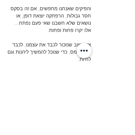
והפיקים שאנחנו מחפשים, אם זה בסקס 
חסר גבולות, הרפתקה יוצאת דופן, או 
נושאים שלא חשבנו שאי פעם נפתח… 
אלו יקרו פחות ופחות.
אז חשוב שנזכור לכבד את עצמנו, לכבד 
את הממס, כדי שנוכל להמשיך ליהנות וגם 
לחיות.
כי לא תמיד חייבים לאזן,
וגם אם החלטנו שכן,
אז בקטנה, של נסיכות.
כי ממסי לא = ISIS
אנחנו פשוט חזירים. ❤️
טור דעה
התמכרות
אףאחדלאמדברעלזה
דעה