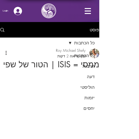
Login
פוסט
כל הכתבות
Roy Michael Shefy
כל הכתבות
זמן קריאה 2 דקות
ממסי = ISIS | הטור של שפי
תרבות
דעה
הוליסטי
יזמות
יחסים