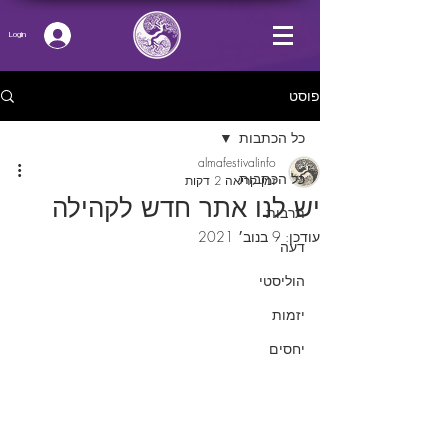
Login
פוסט
כל הכתבות
almafestivalinfo
כל הכתבות
זמן קריאה 2 דקות
יש לנו אתר חדש לקהילה
תרבות
עודכן:
9 בנוב׳ 2021
דעה
הוליסטי
יזמות
יחסים