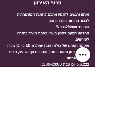
פרטי האירוע
אנחנו נרגשים להזמין אתכם לחגיגה המשפחתית 
לכבוד פתיחת עונת הרחצה
והפעם: Noon2Moon!
החלטנו הפעם להכין משהו באמת מיוחד בחזרה 
לשורשים.
אוסקה האמא של כולנו חוגגת יומולדת 30 ב- 12 שעות 
של פארטי נון סטאפ במטע ענקי עם נוף מדהים, פיסת 
גן עדן 100ממת
ב5.3.22 יום שבת 11:00-23:00.
בחאן שהוא גן עדן בטבע נפלא שעה ורבע צפונית מת״א
שיתוף