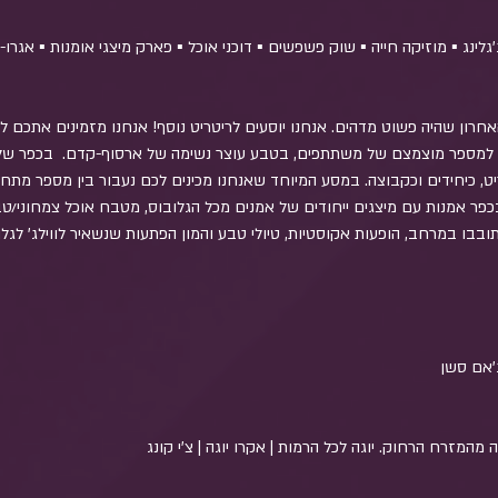
גלינג ▪️ מוזיקה חייה ▪️ שוק פשפשים ▪️ דוכני אוכל ▪️ פארק מיצגי אומנות ▪️ אגרו
האחרון שהיה פשוט מדהים. אנחנו יוסעים לריטריט נוסף! אנחנו מזמינים אתכם 
ית למספר מוצמצם של משתתפים, בטבע עוצר נשימה של ארסוף-קדם.  בכפר של
ט, כיחידים וכקבוצה. במסע המיוחד שאנחנו מכינים לכם נעבור בין מספר מתחמים
בכפר אמנות עם מיצגים ייחודים של אמנים מכל הגלובוס, מטבח אוכל צמחוני/טבעו
סתובבו במרחב, הופעות אקוסטיות, טיולי טבע והמון הפתעות שנשאיר לווילג' לגלו