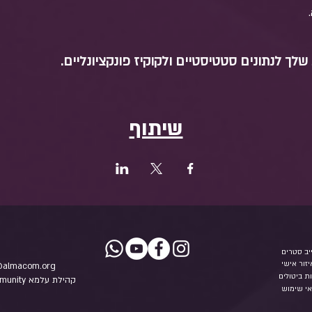
לך לנתונים סטטיסטיים ולקוקיז פונקציונליים.
שיתוף
יב סטרים
יזור אישי
@almacom.org
ות ביטולים
munity
י שימוש