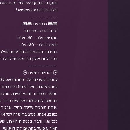
שנעבור. בנוסף יצא טיול סביב הסי
🎟️🎟️ כרטיסים 🎟️🎟️