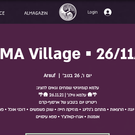
Login
CE
ALMAGAZIN
MA Village ▪️ 26/11
יום ו׳, 26 בנוב׳
  |  
Arsuf
יוגה ▪️ הרצאות ▪️ מתחם ג'גלינג ▪️ מוזיקה חייה ▪️ שוק פשפשים ▪️ דוכני אוכל ▪️ פ
אומנות ▪️ אגרו-קאלצ'ר ▪️ ספא עיסויים