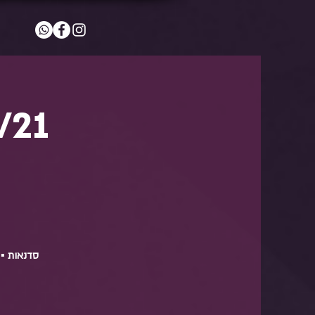
/21
סדנאות ▪️ 