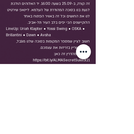
זה קורה, ב-25.09 בשעה 16:00. יד האלוהים הולכת 
לגעת בנו בסוכה המהודרת של העלמא. ליינאפ שירטיט 
לנו את החושים וכל זה באוויר הפתוח באחד 
הלוקיישנים הכי יפים בלב העיר תל-אביב. 
LineUp: Uriah Klapter • Yossi Swing • OSKA • 
Brillantini • Dawn • Avsha
חשוב לציין שמספר המקומות בסוכה שלנו מוגבל, 
וכדאי לשריין בזריזות את עצמכם. 
פרטים למהדרין זה כאן: 
https://bit.ly/ALMASecretSukkot21
נתראה ממש בקרוב ❤
שיתוף