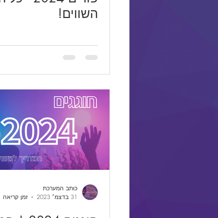
השווים!
כותב המערכת
31 בדצמ׳ 2023
זמן קריאה 1 דקות